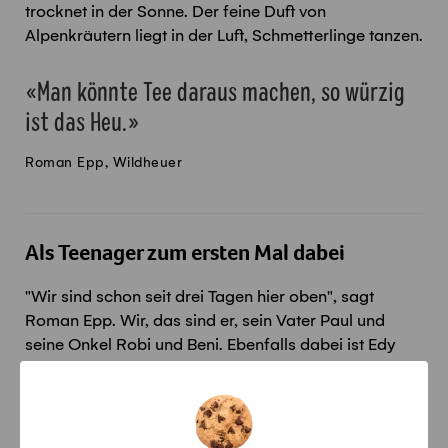
trocknet in der Sonne. Der feine Duft von
Alpenkräutern liegt in der Luft, Schmetterlinge tanzen.
Man könnte Tee daraus machen, so würzig
ist das Heu.
Roman Epp, Wildheuer
Als Teenager zum ersten Mal dabei
"Wir sind schon seit drei Tagen hier oben", sagt
Roman Epp. Wir, das sind er, sein Vater Paul und
seine Onkel Robi und Beni. Ebenfalls dabei ist Edy
Epp (44), der Pächter der Plangge, dessen
Jagdpartnerin Simone und ihr Vater Martin. Sie
wohnen während des Heuet in zwei kleinen
Holzhütten im Schutz der Felswand. Roman Epp war