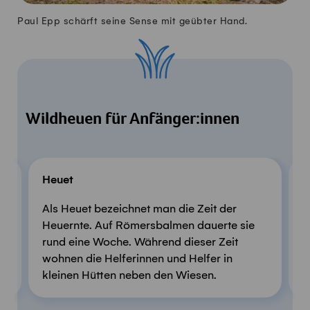
Paul Epp schärft seine Sense mit geübter Hand.
Wildheuen für Anfänger:innen
Heuet
M
Als Heuet bezeichnet man die Zeit der
M
Heuernte. Auf Römersbalmen dauerte sie
w
rund eine Woche. Während dieser Zeit
P
ur
wohnen die Helferinnen und Helfer in
B
kleinen Hütten neben den Wiesen.
s