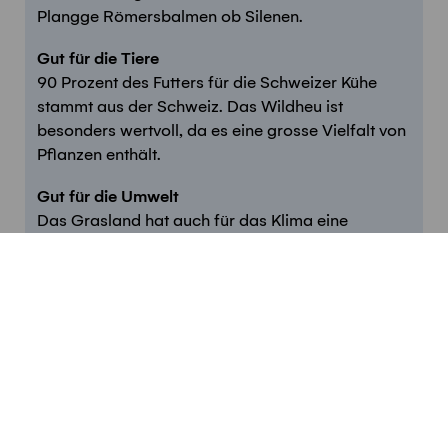
Plangge Römersbalmen ob Silenen.
Gut für die Tiere
90 Prozent des Futters für die Schweizer Kühe
stammt aus der Schweiz. Das Wildheu ist
besonders wertvoll, da es eine grosse Vielfalt von
Pflanzen enthält.
Gut für die Umwelt
Das Grasland hat auch für das Klima eine
wichtige Funktion: Gras bindet CO
, der Boden
2
bindet freien Kohlenstoff. Alpweiden, die wenig
bearbeitet werden, erfüllen diese Aufgabe
besonders gut.
Auch die Steinböcke profitieren