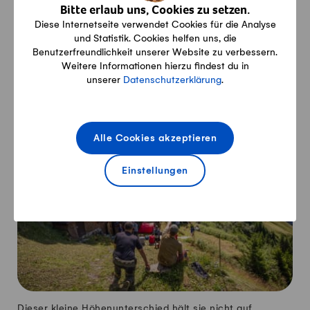
Bitte erlaub uns, Cookies zu setzen.
14-jährig, als er zum ersten Mal mitkam zum
Diese Internetseite verwendet Cookies für die Analyse
Wildheuen. Sein Vater Paul (71) lacht: "Du hattest gar
und Statistik. Cookies helfen uns, die
keine Freude. Es war dir viel zu steil." Inzwischen ist
Benutzerfreundlichkeit unserer Website zu verbessern.
Roman selbst begeisterter Wildheuer und hat den
Weitere Informationen hierzu findest du in
Hof seines Vaters übernommen.
unserer
Datenschutzerklärung
.
Alle Cookies akzeptieren
Einstellungen
Dieser kleine Höhenunterschied hält sie nicht auf.