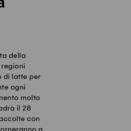
a
ta della
e regioni
 di latte per
nte ogni
mento molto
adrà il 28
 accolte con
 torneranno a