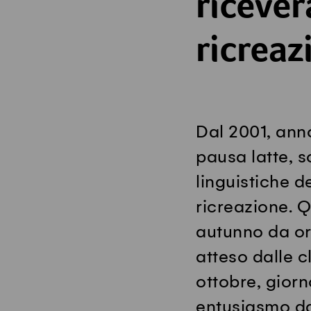
riceve
ricreaz
Dal 2001, anno
pausa latte, so
linguistiche d
ricreazione. 
autunno da or
atteso dalle c
ottobre, giorn
entusiasmo da 