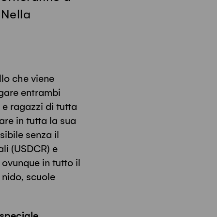
 Nella
lo che viene
ugare entrambi
 e ragazzi di tutta
re in tutta la sua
ibile senza il
ali (USDCR) e
vunque in tutto il
i nido, scuole
 speciale