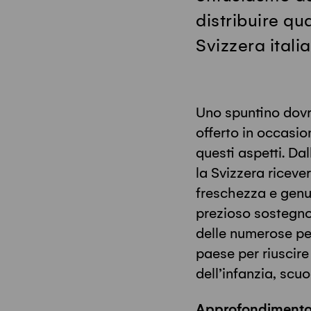
distribuire qu
Svizzera itali
Uno spuntino dovr
offerto in occasio
questi aspetti. Da
la Svizzera riceve
freschezza e genu
prezioso sostegno
delle numerose pe
paese per riuscire 
dell’infanzia, scu
Approfondimento i