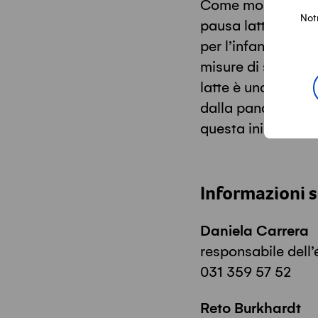
Come molte manife
Not
pausa latte dovrà a
per l’infanzia, ele
misure di sicurezz
latte è una grand
dalla pandemia, a
questa iniziativa!
Informazioni 
Daniela Carrera
responsabile dell’
031 359 57 52
Reto Burkhardt