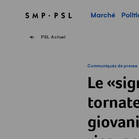
Surfer sur Swissmilk.ch
Accès rapides
Page d'accueil
Navigation princi
Marché
Polit
PSL Actuel
Communiqués de presse
Le «sig
tornate
giovani