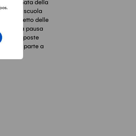
 la Giornata della
pos.
le sedi di scuola
 nel rispetto delle
nata della pausa
azioni imposte
deranno parte a