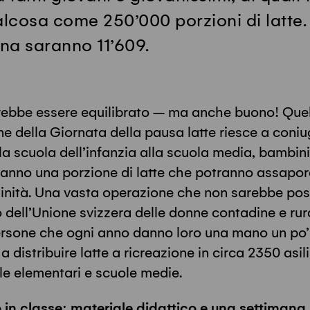
alcosa come 250’000 porzioni di latte.
ana saranno 11’609.
ebbe essere equilibrato – ma anche buono! Quel
ne della Giornata della pausa latte riesce a coni
lla scuola dell’infanzia alla scuola media, bambini
ranno una porzione di latte che potranno assapora
inità. Una vasta operazione che non sarebbe poss
 dell’Unione svizzera delle donne contadine e rur
rsone che ogni anno danno loro una mano un po’ o
a distribuire latte a ricreazione in circa 2350 asil
ole elementari e scuole medie.
n classe: materiale didattico e una settimana