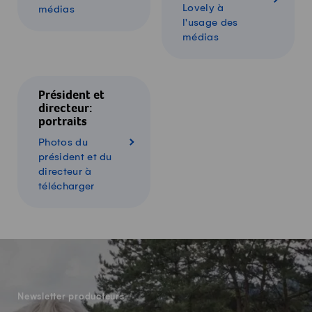
Lovely à
médias
l'usage des
médias
Président et
directeur:
portraits
Photos du
président et du
directeur à
télécharger
-
Newsletter producteurs