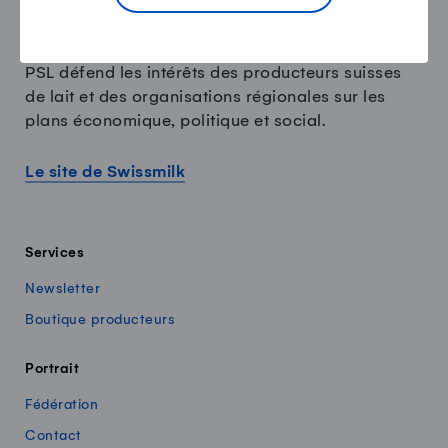
PSL défend les intérêts des producteurs suisses
de lait et des organisations régionales sur les
plans économique, politique et social.
Le site de Swissmilk
Services
Newsletter
Boutique producteurs
Portrait
Fédération
Contact