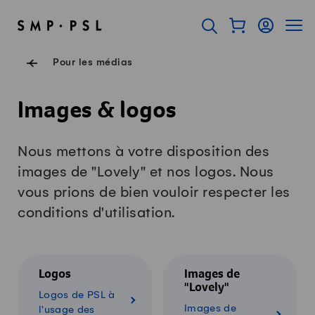
Surfer sur Swissmilk.ch
Accès rapides
Afficher mon pan
Connexion
Affich
Page d'accueil
Ouvrir l'onglet de rec
Navigation de pied de
Pour les médias
Images & logos
Nous mettons à votre disposition des
images de "Lovely" et nos logos. Nous
vous prions de bien vouloir respecter les
conditions d'utilisation.
Logos
Images de
"Lovely"
Logos de PSL à
Images de
l'usage des