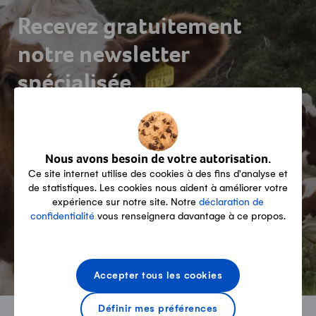
Recevez gratuitement
notre newsletter
spécialisée
Nous avons besoin de votre autorisation.
Ce site internet utilise des cookies à des fins d'analyse et
de statistiques. Les cookies nous aident à améliorer votre
expérience sur notre site. Notre
déclaration de
S'abonner maintenant!
confidentialité
vous renseignera davantage à ce propos.
Accepter tous les cookies
Définir mes préférences