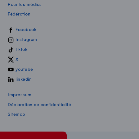
Pour les médias
Fédération
Swissmilk sur les réseaux sociaux
Facebook
Instagram
tiktok
X
youtube
linkedin
Impressum
Déclaration de confidentialité
Sitemap