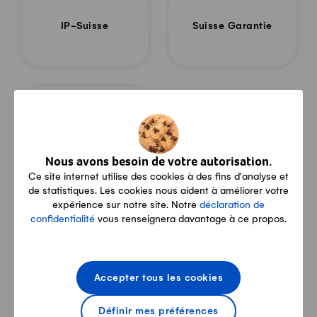
IP-Suisse
Suisse Garantie
Nous avons besoin de votre autorisation.
Ce site internet utilise des cookies à des fins d'analyse et
de statistiques. Les cookies nous aident à améliorer votre
expérience sur notre site. Notre
déclaration de
Contact
confidentialité
vous renseignera davantage à ce propos.
Berghof 2, 6300 Zug
Accepter tous les cookies
thomasweiss@gmx.ch
Définir mes préférences