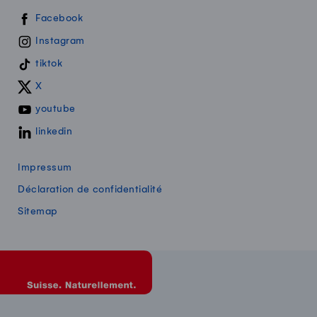
Swissmilk sur les réseaux sociaux
Facebook
Instagram
tiktok
X
youtube
linkedin
Impressum
Déclaration de confidentialité
Sitemap