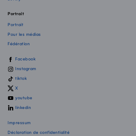
Portrait
Portrait
Pour les médias
Fédération
Swissmilk sur les réseaux sociaux
Facebook
Instagram
tiktok
X
youtube
linkedin
Impressum
Déclaration de confidentialité