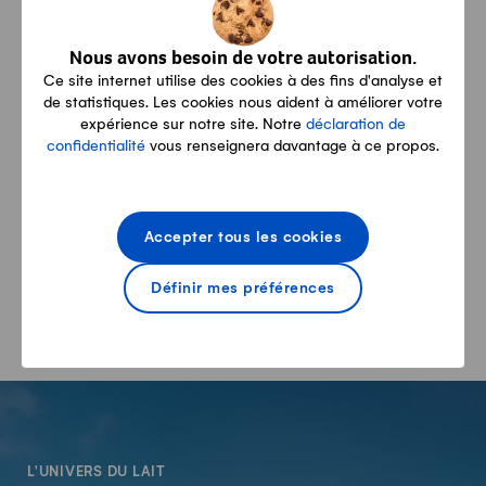
Boningerstrasse 23, 4629 Fulenbach
Nous avons besoin de votre autorisation.
Ce site internet utilise des cookies à des fins d'analyse et
marcojaeggi@ggs.ch
de statistiques. Les cookies nous aident à améliorer votre
expérience sur notre site. Notre
déclaration de
confidentialité
vous renseignera davantage à ce propos.
062 926 48 50
076 305 12 58
Accepter tous les cookies
Toutes les informations sont fournies sans garantie quant
Définir mes préférences
à leur exhaustivité, leur véracité et leur actualité.
-
L'UNIVERS DU LAIT