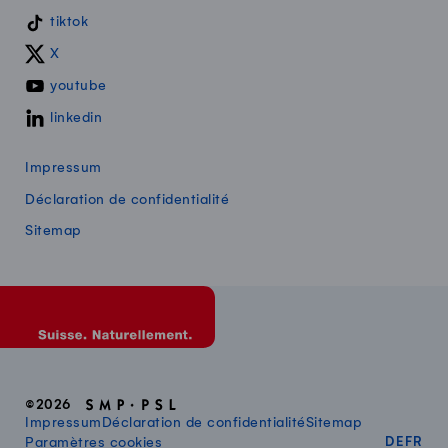
tiktok
X
youtube
linkedin
Impressum
Déclaration de confidentialité
Sitemap
©2026
Impressum
Déclaration de confidentialité
Sitemap
DEUT
FR
Paramètres cookies
DE
FR