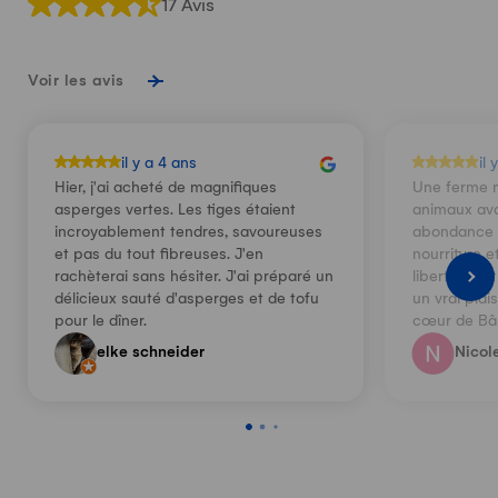
17 Avis
Voir les avis
il y a 4 ans
il 
Hier, j'ai acheté de magnifiques
Une ferme m
asperges vertes. Les tiges étaient
animaux avai
incroyablement tendres, savoureuses
abondance p
et pas du tout fibreuses. J'en
nourriture 
rachèterai sans hésiter. J'ai préparé un
liberté. Tou
délicieux sauté d'asperges et de tofu
un vrai plais
pour le dîner.
cœur de Bâl
elke schneider
Nicol