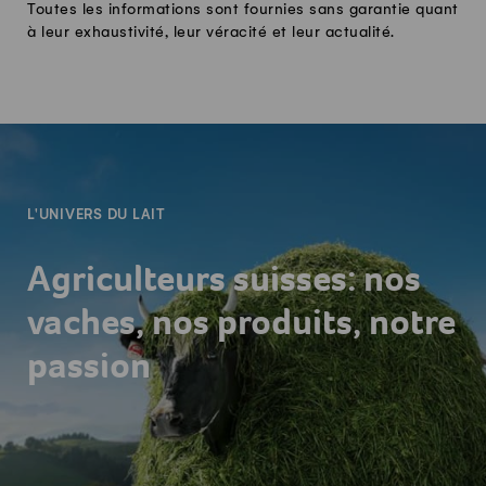
Toutes les informations sont fournies sans garantie quant
à leur exhaustivité, leur véracité et leur actualité.
-
L'UNIVERS DU LAIT
Agriculteurs suisses: nos
vaches, nos produits, notre
passion