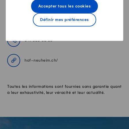
Accepter tous les cookies
kontakt@hof-neuheim.ch
Définir mes préférences
041 660 38 66
hof-neuheim.ch/
Toutes les informations sont fournies sans garantie quant
à leur exhaustivité, leur véracité et leur actualité.
-