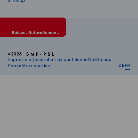
Sitemap
©2026
Impressum
Déclaration de confidentialité
Sitemap
DEUT
FR
Paramètres cookies
DE
FR