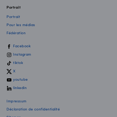
Portrait
Portrait
Pour les médias
Fédération
Swissmilk sur les réseaux sociaux
Facebook
Instagram
tiktok
X
youtube
linkedin
Impressum
Déclaration de confidentialité