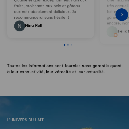
Qualité et goût exceptionnels. Pain aux
Une magnifi
fruits, croissants aux noix et gâteau
très accuei
aux noix absolument délicieux. Je
fait maison,
recommanderai sans hésiter !
gâteau Linz
encore, inc
Nina Roll
Felix 
Toutes les informations sont fournies sans garantie quant
à leur exhaustivité, leur véracité et leur actualité.
-
L'UNIVERS DU LAIT