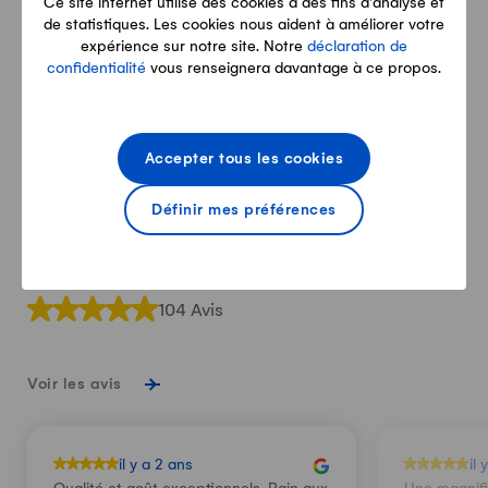
Ce site internet utilise des cookies à des fins d'analyse et
familie.aufdermauer.burgholz@bluewin.ch
de statistiques. Les cookies nous aident à améliorer votre
expérience sur notre site. Notre
déclaration de
confidentialité
vous renseignera davantage à ce propos.
041 660 20 83
Accepter tous les cookies
www.burgholz.ch/
Définir mes préférences
Ce que disent nos clientes & clients
104 Avis
Voir les avis
il y a 2 ans
il 