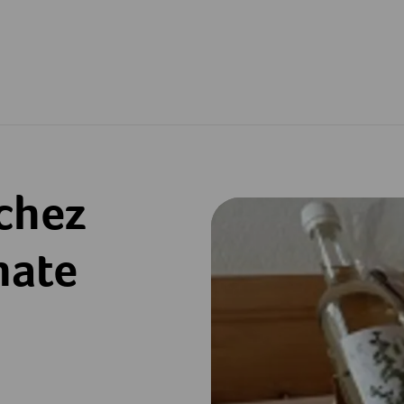
 chez
nate