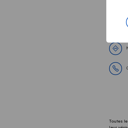
Con
Toutes le
leur véra