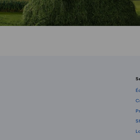
S
É
C
Pr
S
L