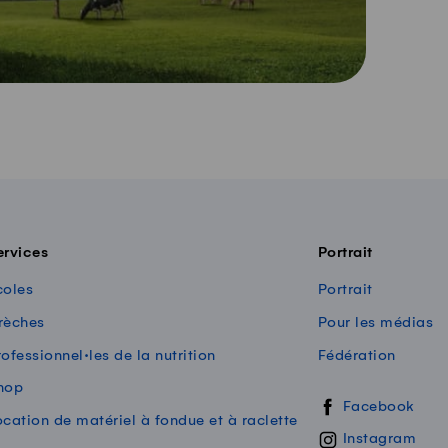
ervices
Portrait
coles
Portrait
rèches
Pour les médias
ofessionnel·les de la nutrition
Fédération
hop
Swissmilk sur les
Facebook
ocation de matériel à fondue et à raclette
Instagram