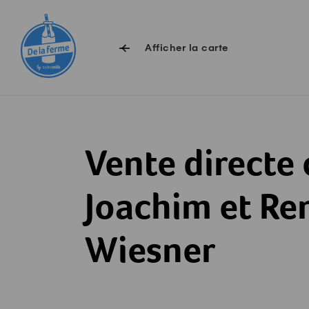
Surfer sur Swissmilk.ch
Accès rapides
Afficher la carte
Vente directe
Joachim et Re
Wiesner