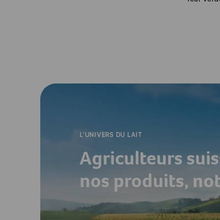
-
L'UNIVERS DU LAIT
Agriculteurs suis
nos produits, no