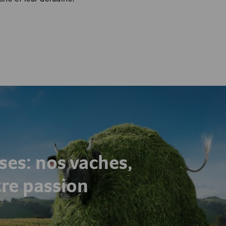
ses: nos vaches,
tre passion