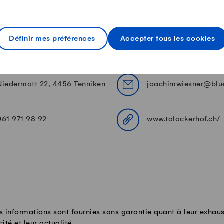
Définir mes préférences
Accepter tous les cookies
tact
Niedermatt 22, 4456 Tenniken
joachimwiesner@blu
061 971 98 92
www.talackerhof.ch/
s informations sont fournies sans garantie quant à leur exhaus
cité et leur actualité.