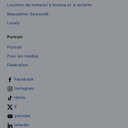
Location de matériel à fondue et à raclette
Newsletter Swissmilk
Lovely
Portrait
Portrait
Pour les médias
Fédération
Swissmilk sur les réseaux sociaux
Facebook
Instagram
tiktok
X
youtube
linkedin