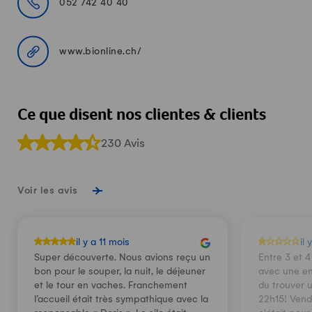
052 742 40 40
www.bionline.ch/
Ce que disent nos clientes & clients
230 Avis
Voir les avis
il y a 11 mois
il 
Super découverte. Nous avions reçu un
Entre 3 et 4
bon pour le souper, la nuit, le déjeuner
avec une en
et le tour en vaches. Franchement
du trouver 
l’accueil était très sympathique avec la
22h15! Vend