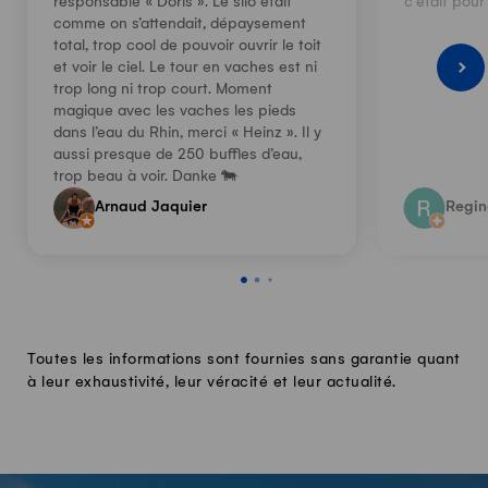
responsable « Doris ». Le silo était
c'était pour 
comme on s’attendait, dépaysement
total, trop cool de pouvoir ouvrir le toit
et voir le ciel. Le tour en vaches est ni
trop long ni trop court. Moment
magique avec les vaches les pieds
dans l’eau du Rhin, merci « Heinz ». Il y
aussi presque de 250 buffles d’eau,
trop beau à voir. Danke 🐄
Arnaud Jaquier
Regin
Toutes les informations sont fournies sans garantie quant
à leur exhaustivité, leur véracité et leur actualité.
-