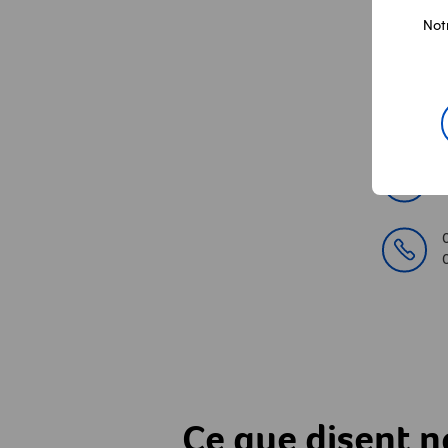
Not
Con
Ce que disent no