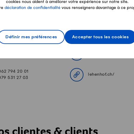
cookies nous aident à améliorer votre expérience sur notre site.
re
déclaration de confidentialité
vous renseignera davantage à ce pro
tact
Définir mes préférences
Accepter tous les cookies
Aareweg 46, 4852 Rothrist
braun.h@bluewin.ch
062 794 20 01
lehenhof.ch/
079 531 27 03
s clientes & clients