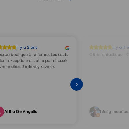
il y a 2 ans
il y a 3 
erbe boutique à la ferme. Les œufs
Offre fantastique ! 
ient exceptionnels et le pain tressé,
vrai délice. J'adore y revenir.
Attila De Angelis
hirsig maurice