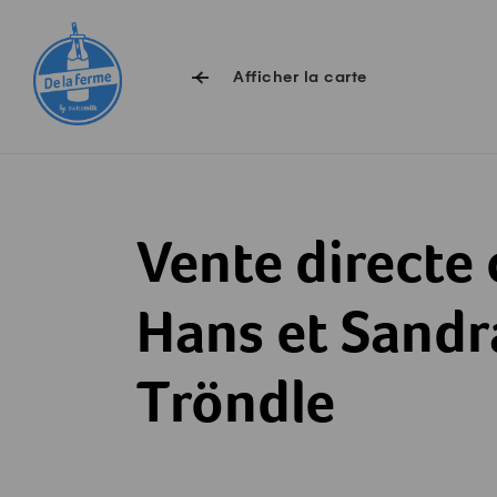
Surfer sur Swissmilk.ch
Accès rapides
Afficher la carte
Vente directe
Hans et Sandr
Tröndle