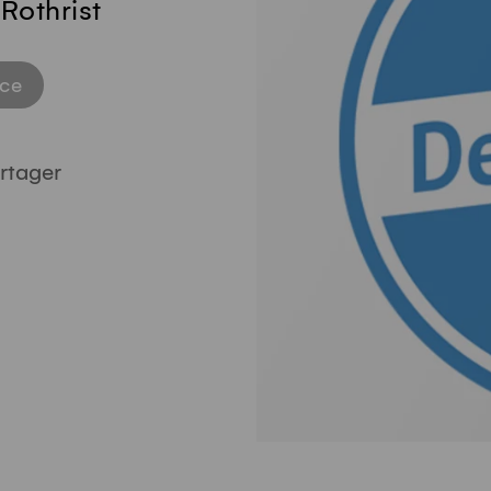
Rothrist
ice
rtager