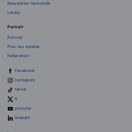
Newsletter Swissmilk
Lovely
Portrait
Portrait
Pour les médias
Fédération
Swissmilk sur les réseaux sociaux
Facebook
Instagram
tiktok
X
youtube
linkedin