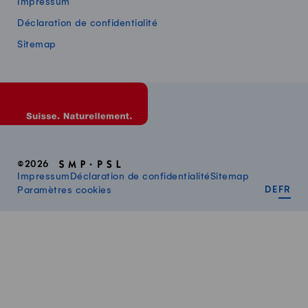
Impressum
Déclaration de confidentialité
Sitemap
©2026
Impressum
Déclaration de confidentialité
Sitemap
DEUT
FR
Paramètres cookies
DE
FR