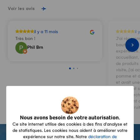
Voir les avis
il y a 11 mois
il 
Très bon !
J'ai récemm
boutique et 
Phil Brn
expérience. 
accueillant,
de produits 
visite, j'ai 
pomme et des
et avait une
nettement su
Toutes les informations sont fournies sans garantie quant
supermarché
à leur exhaustivité, leur véracité et leur actualité.
également d
riche et fru
douceur et 
Nous avons besoin de votre autorisation.
frais et de
Ce site internet utilise des cookies à des fins d'analyse et
témoignaien
-
de statistiques. Les cookies nous aident à améliorer votre
des jaunes 
expérience sur notre site. Notre
déclaration de
Bien que le