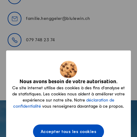
familie.henggeler@blulewin.ch
079 748 23 74
Toutes les informations sont fournies sans garantie quant
à leur exhaustivité, leur véracité et leur actualité.
Nous avons besoin de votre autorisation.
Ce site internet utilise des cookies à des fins d'analyse et
de statistiques. Les cookies nous aident à améliorer votre
expérience sur notre site. Notre
déclaration de
-
confidentialité
vous renseignera davantage à ce propos.
L'UNIVERS DU LAIT
Accepter tous les cookies