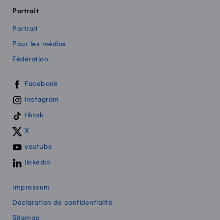
Portrait
Portrait
Pour les médias
Fédération
Swissmilk sur les réseaux sociaux
Facebook
Instagram
tiktok
X
youtube
linkedin
Impressum
Déclaration de confidentialité
Sitemap