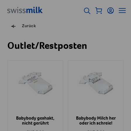
Navigieren auf Swissmilk.ch
Schnellzugriff-Links
Warenkorb als Fl
Login
Seiten
Startseite
Suche öffnen
Servicenavigation
Zurück
Outlet/Restposten
Babybody geshakt,
Babybody Milch her
nicht gerührt
oder ich schreie!