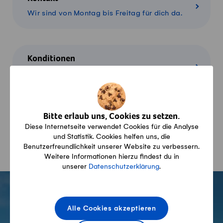
Wir sind von Montag bis Freitag für dich da.
Konditionen
Alles über Lieferung, Zahlung und Rückgabe
Bitte erlaub uns, Cookies zu setzen.
Warenkorb
Diese Internetseite verwendet Cookies für die Analyse
Übersicht über deine Produkte im Warenkorb
und Statistik. Cookies helfen uns, die
Benutzerfreundlichkeit unserer Website zu verbessern.
Weitere Informationen hierzu findest du in
unserer
Datenschutzerklärung
.
Fusszeile
Alle Cookies akzeptieren
Swissmilk