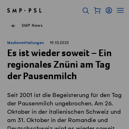
Navigieren auf Swissmilk.ch
Schnellzugriff-Links
Warenkorb als Fl
Login
Seiten
SMP Startseite
Suche öffnen
Servicenavigation
SMP News
Medienmitteilungen
19.10.2023
Es ist wieder soweit – Ein
regionales Znüni am Tag
der Pausenmilch
Seit 2001 ist die Begeisterung für den Tag
der Pausenmilch ungebrochen. Am 26.
Oktober in der italienischen Schweiz und
am 31. Oktober in der Romandie und
Deutschschweiz wird es wieder soweit