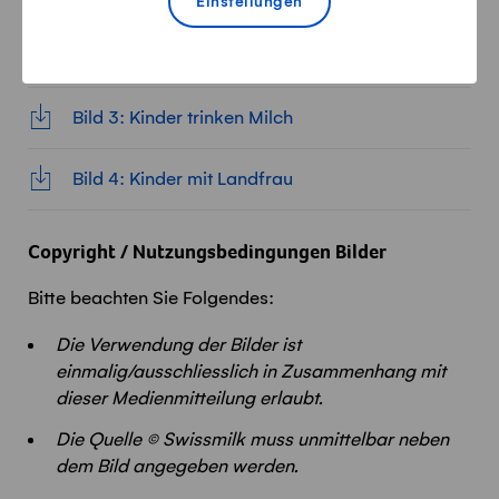
Einstellungen
Bild 2: Landfrau mit Kind
Bild 3: Kinder trinken Milch
Bild 4: Kinder mit Landfrau
Copyright
/ Nutzungsbedingungen Bilder
Bitte beachten Sie Folgendes:
Die Verwendung der Bilder ist
einmalig/ausschliesslich in Zusammenhang mit
dieser Medienmitteilung erlaubt.
Die Quelle © Swissmilk muss unmittelbar neben
dem Bild angegeben werden.