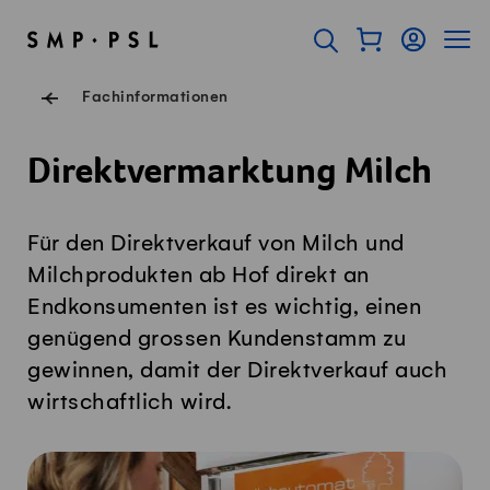
Navigieren auf Swissmilk.ch
Schnellzugriff-Links
Warenkorb als Fl
Login
Seiten
SMP Startseite
Suche öffnen
Servicenavigation
Fachinformationen
Direktvermarktung Milch
Für den Direktverkauf von Milch und
Milchprodukten ab Hof direkt an
Endkonsumenten ist es wichtig, einen
genügend grossen Kundenstamm zu
gewinnen, damit der Direktverkauf auch
wirtschaftlich wird.