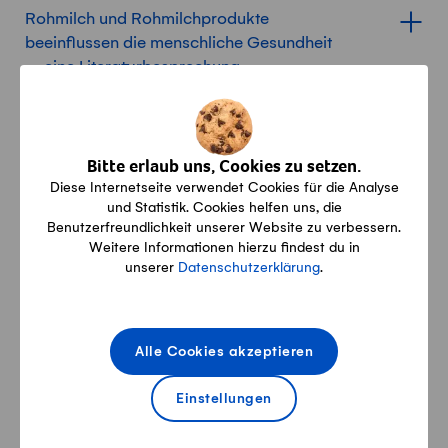
Rohmilch und Rohmilchprodukte
beeinflussen die menschliche Gesundheit
Inhalt für Rohmilch und Rohm
– eine Literaturbesprechung
Von der Jungviehaufzucht zur
Inhalt für Von der Jungviehau
Hofmolkerei.
Bitte erlaub uns, Cookies zu setzen.
Diese Internetseite verwendet Cookies für die Analyse
und Statistik. Cookies helfen uns, die
Frische Milch aus dem Automaten.
Benutzerfreundlichkeit unserer Website zu verbessern.
Inhalt für Frische Milch aus 
Weitere Informationen hierzu findest du in
unserer
Datenschutzerklärung
.
Frisch vom Hof gezapft.
Inhalt für Frisch vom Hof geza
Alpkäse statt Milch verkaufen.
Alle Cookies akzeptieren
Inhalt für Alpkäse statt Milch
Einstellungen
Eine Chance in der Nische
Inhalt für Eine Chance in der 