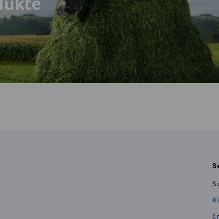
dukte
S
S
K
E