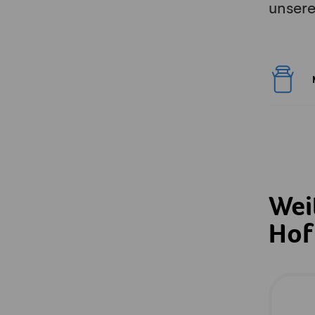
unser
Wei
Hof