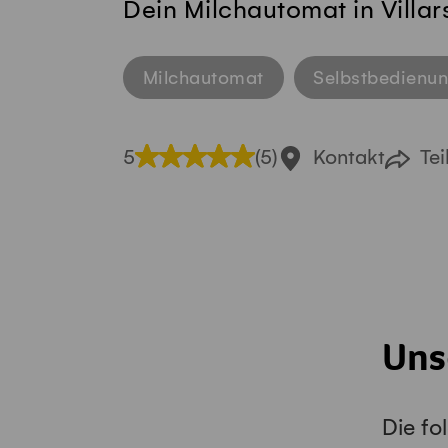
Dein Milchautomat in Villa
Milchautomat
Selbstbedienu
5
(5)
Kontakt
Tei
Uns
Die fo