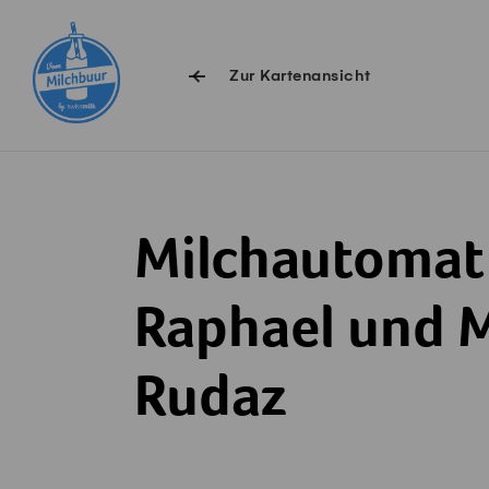
Navigieren auf Swissmilk.ch
Schnellzugriff-Links
Zur Kartenansicht
Milchautomat
Raphael und 
Rudaz