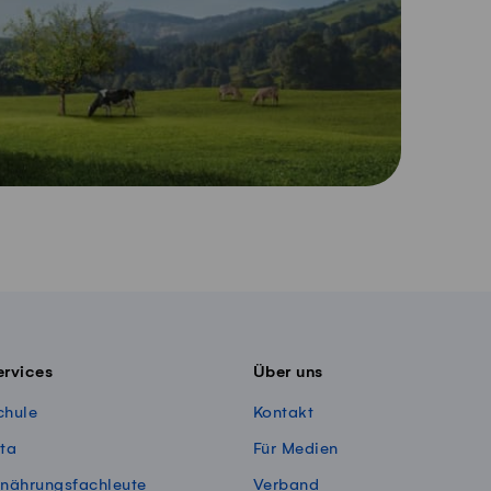
ervices
Über uns
chule
Kontakt
ita
Für Medien
rnährungsfachleute
Verband