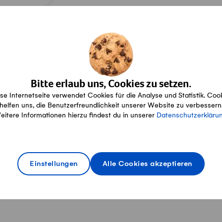
er Kontakt
Bitte erlaub uns, Cookies zu setzen.
se Internetseite verwendet Cookies für die Analyse und Statistik. Coo
helfen uns, die Benutzerfreundlichkeit unserer Website zu verbessern
Avenue Jean-Paul II 7, 1752
eitere Informationen hierzu findest du in unserer
Datenschutzerkläru
raphael.rudaz@hotm
Villars-sur-Glâne
www.ferme-bertigny.ch/
Einstellungen
Alle Cookies akzeptieren