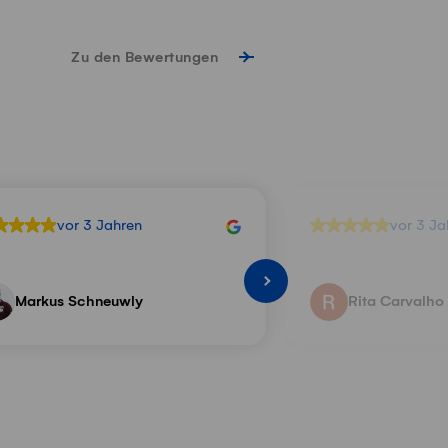
Zu den Bewertungen
vor 3 Jahren
vor 3 Ja
Markus Schneuwly
Rita Carvalho