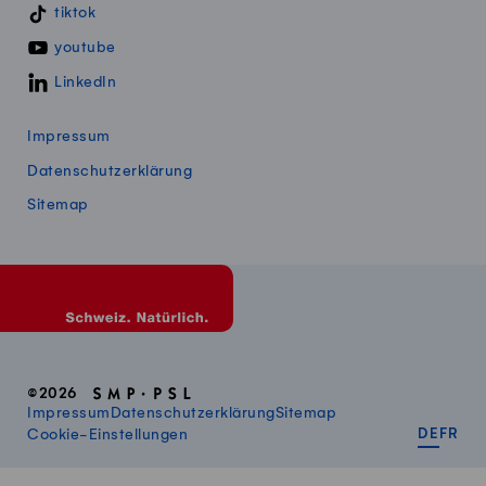
tiktok
youtube
LinkedIn
Impressum
Datenschutzerklärung
Sitemap
©2026
Impressum
Datenschutzerklärung
Sitemap
DEUT
FR
Cookie-Einstellungen
DE
FR