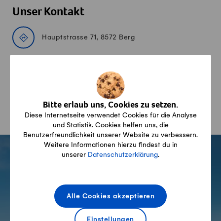
Unser Kontakt
Hauptstrasse 71, 8572 Berg
Alle Angaben erfolgen ohne Gewähr auf Vollständigkeit,
Richtigkeit und Aktualität.
Bitte erlaub uns, Cookies zu setzen.
Diese Internetseite verwendet Cookies für die Analyse
und Statistik. Cookies helfen uns, die
Benutzerfreundlichkeit unserer Website zu verbessern.
Fusszeile
Weitere Informationen hierzu findest du in
unserer
Datenschutzerklärung
.
Swissmilk
Alle Cookies akzeptieren
Wir Schweizer Bauern,
Einstellungen