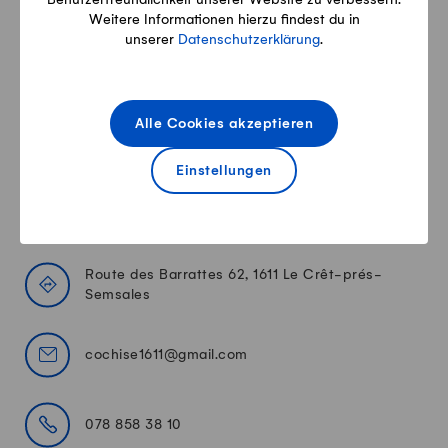
Unsere Zertifikate
Weitere Informationen hierzu findest du in
unserer
Datenschutzerklärung
.
AOP
Alle Cookies akzeptieren
Einstellungen
Unser Kontakt
Route des Barrattes 62, 1611 Le Crêt-prés-
Semsales
cochise1611@gmail.com
078 858 38 10