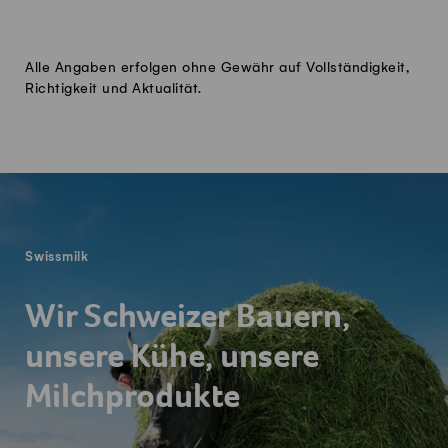
Alle Angaben erfolgen ohne Gewähr auf Vollständigkeit,
Richtigkeit und Aktualität.
Fusszeile
Swissmilk
Wir Schweizer Bauern,
unsere Kühe, unsere
Milchprodukte