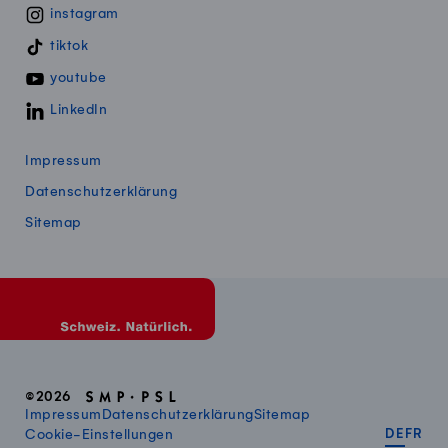
instagram
tiktok
youtube
LinkedIn
Impressum
Datenschutzerklärung
Sitemap
©2026
Impressum
Datenschutzerklärung
Sitemap
DEUT
FR
Cookie-Einstellungen
DE
FR