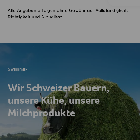
Alle Angaben erfolgen ohne Gewähr auf Vollständigkeit,
Richtigkeit und Aktualität.
Fusszeile
Swissmilk
Wir Schweizer Bauern,
unsere Kühe, unsere
Milchprodukte