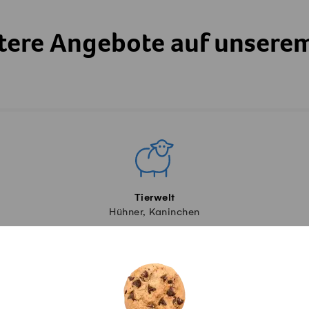
tere Angebote auf unsere
Tierwelt
Hühner, Kaninchen