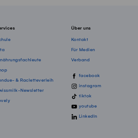
ervices
Über uns
chule
Kontakt
ita
Für Medien
rnährungsfachleute
Verband
hop
Swissmillk auf Social Media
facebook
ondue- & Racletteverleih
instagram
wissmilk-Newsletter
tiktok
ovely
youtube
LinkedIn