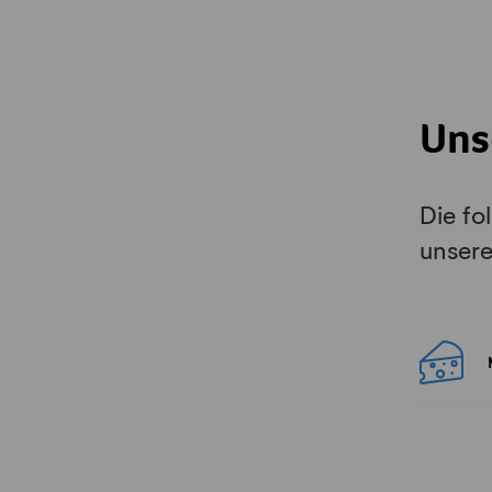
Uns
Die fo
unser