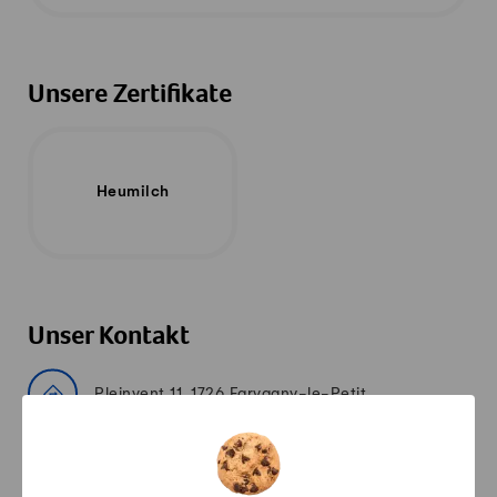
Unsere Zertifikate
Heumilch
Unser Kontakt
Pleinvent 11, 1726 Farvagny-le-Petit
caroline.glannaz@bluewin.com