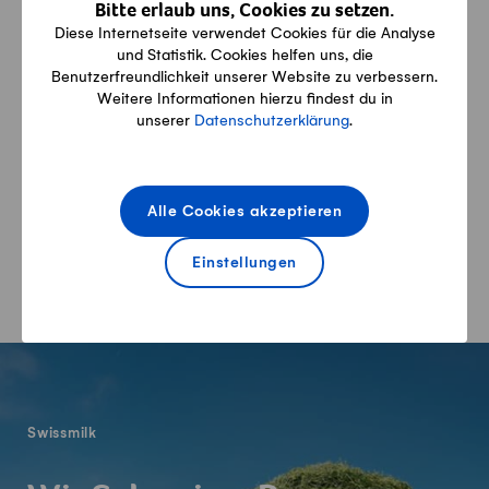
Bitte erlaub uns, Cookies zu setzen.
Diese Internetseite verwendet Cookies für die Analyse
079 824 63 06
und Statistik. Cookies helfen uns, die
Benutzerfreundlichkeit unserer Website zu verbessern.
Weitere Informationen hierzu findest du in
unserer
Datenschutzerklärung
.
Facebook
Alle Cookies akzeptieren
Alle Angaben erfolgen ohne Gewähr auf Vollständigkeit,
Richtigkeit und Aktualität.
Einstellungen
Fusszeile
Swissmilk