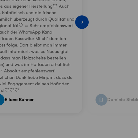
wahl aus verschiedenen Broten,
es aus eigener Herstellung🤍 Auch
 Kalbfleisch und die frische
milch überzeugt durch Qualität und
ionalität🤍 ➡️ Sehr empfehlenswert
 auch der WhatsApp Kanal
fladen Busswiler Milch" dem ich
bst folge. Dort bleibt man immer
uell informiert, was es Neues gibt
 dass man Holzscheite bestellen
n) und was im Hofladen erhältlich
🤍 Absolut empfehlenswert!
zlichen Dank liebe Mirjam, dass du
viel Engagement deinen Hofladen
rst🤍🤍🤍
Eliane Bohner
Dominic Stebl