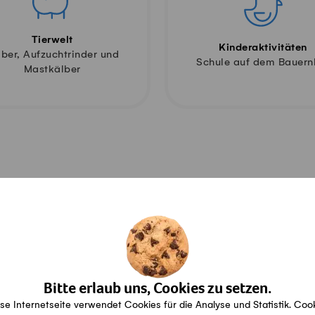
Tierwelt
Kinderaktivitäten
lber, Aufzuchtrinder und
Schule auf dem Bauern
Mastkälber
ere Zertifikate
Bitte erlaub uns, Cookies zu setzen.
P-Suisse
Suisse Garantie
se Internetseite verwendet Cookies für die Analyse und Statistik. Coo