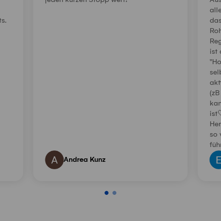
jeden kurzen Stopp wert!
Aus
all
s.
das
Roh
Reg
ist
"Ho
sel
akt
(zB
kan
ist
Her
so 
füh
Andrea Kunz