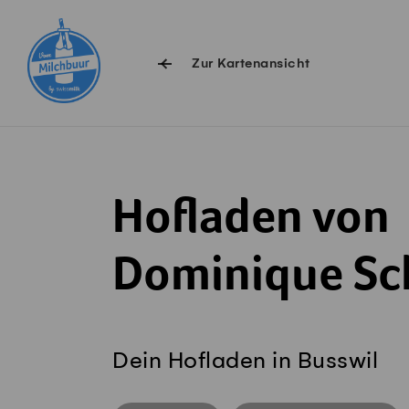
Navigieren auf Swissmilk.ch
Schnellzugriff-Links
Zur Kartenansicht
Hofladen von
Dominique S
Dein Hofladen in Busswil