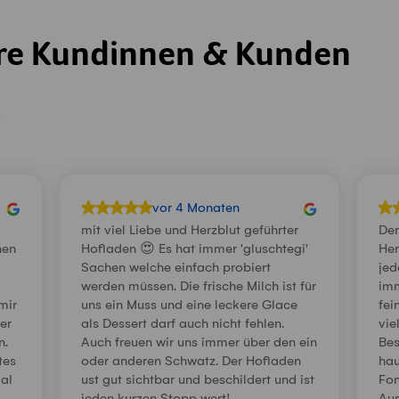
re Kundinnen & Kunden
n
vor 4 Monaten
mit viel Liebe und Herzblut geführter
Der
hen
Hofladen 😍 Es hat immer 'gluschtegi'
Her
d
Sachen welche einfach probiert
jed
werden müssen. Die frische Milch ist für
imm
mir
uns ein Muss und eine leckere Glace
fei
er
als Dessert darf auch nicht fehlen.
vie
n.
Auch freuen wir uns immer über den ein
Bes
tes
oder anderen Schwatz. Der Hofladen
hau
Mal
ust gut sichtbar und beschildert und ist
Fon