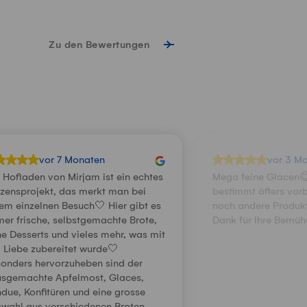
Zu den Bewertungen
vor 7 Monaten
vor 3 M
 Hofladen von Mirjam ist ein echtes
Mega feine Glacen
zensprojekt, das merkt man bei
bestimmt öfters vo
em einzelnen Besuch🤍 Hier gibt es
noch andere Produkt
er frische, selbstgemachte Brote,
Dank für Ihre Bemü
ne Desserts und vieles mehr, was mit
l Liebe zubereitet wurde🤍
onders hervorzuheben sind der
sgemachte Apfelmost, Glaces,
due, Konfitüren und eine grosse