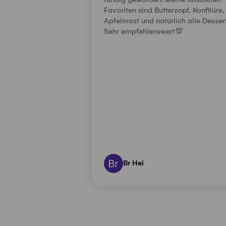
fündig geworden. Meine absoluten
Favoriten sind Butterzopf, Konfitüre,
Apfelmost und natürlich alle Dessert
Sehr empfehlenswert💯
Br Hei