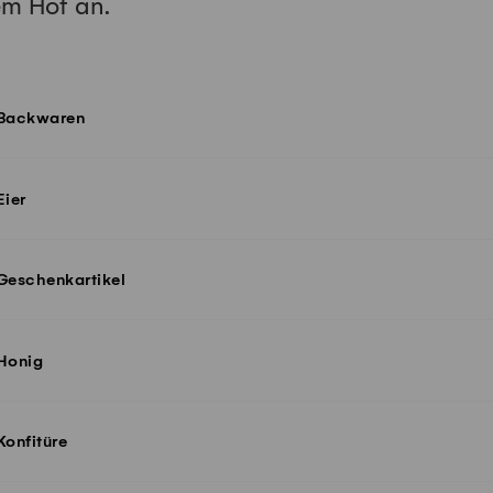
em Hof an.
Backwaren
Eier
Geschenkartikel
Honig
Konfitüre