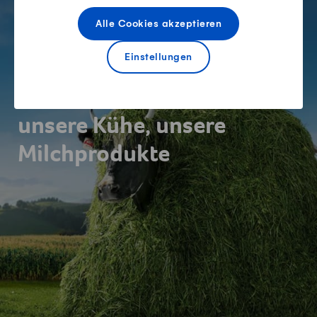
Fusszeile
Alle Cookies akzeptieren
Swissmilk
Einstellungen
Wir Schweizer Bauern,
unsere Kühe, unsere
Milchprodukte