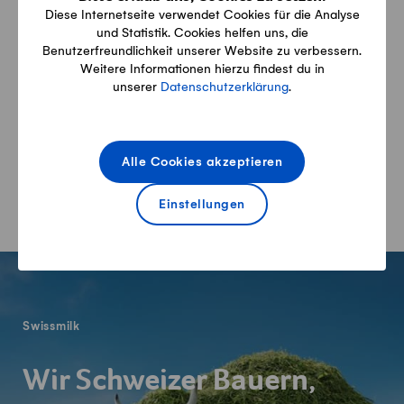
beat-kaempf@hotmail.com
Diese Internetseite verwendet Cookies für die Analyse
und Statistik. Cookies helfen uns, die
Benutzerfreundlichkeit unserer Website zu verbessern.
079 241 36 80
Weitere Informationen hierzu findest du in
079 427 07 01
unserer
Datenschutzerklärung
.
Alle Angaben erfolgen ohne Gewähr auf Vollständigkeit,
Alle Cookies akzeptieren
Richtigkeit und Aktualität.
Einstellungen
Fusszeile
Swissmilk
Wir Schweizer Bauern,