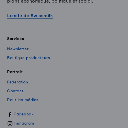
plans économique, politique et social.
Le site de Swissmilk
Services
Newsletter
Boutique producteurs
Portrait
Fédération
Contact
Pour les médias
Swissmilk sur les réseaux sociaux
Facebook
Instagram