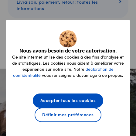
Livraison, paiement, retour: toutes les
informations
Panier
Aperçu de mes produits
Nous avons besoin de votre autorisation.
Ce site internet utilise des cookies à des fins d'analyse et
de statistiques. Les cookies nous aident à améliorer votre
expérience sur notre site. Notre
déclaration de
-
confidentialité
vous renseignera davantage à ce propos.
Newsletter producteurs
Accepter tous les cookies
Recevez gratuitement
Définir mes préférences
notre newsletter