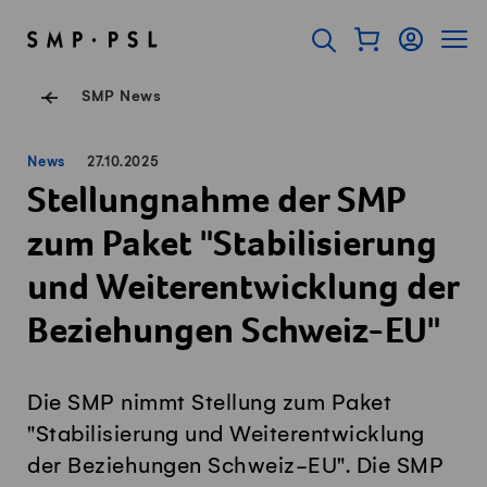
Navigieren auf Swissmilk.ch
Schnellzugriff-Links
Warenkorb als Fl
Login
Seiten
SMP Startseite
Suche öffnen
Servicenavigation
SMP News
News
27.10.2025
Stellungnahme der SMP
zum Paket "Stabilisierung
und Weiterentwicklung der
Beziehungen Schweiz-EU"
Die SMP nimmt Stellung zum Paket
"Stabilisierung und Weiterentwicklung
der Beziehungen Schweiz-EU". Die SMP