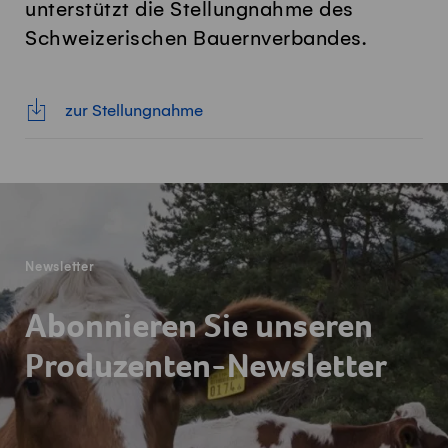
unterstützt die Stellungnahme des
Schweizerischen Bauernverbandes.
zur Stellungnahme
Fusszeile
Newsletter
Abonnieren Sie unseren
Produzenten-Newsletter