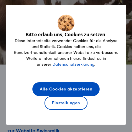
Jetzt anmelden!
Bitte erlaub uns, Cookies zu setzen.
Diese Internetseite verwendet Cookies für die Analyse
und Statistik. Cookies helfen uns, die
Benutzerfreundlichkeit unserer Website zu verbessern.
Weitere Informationen hierzu findest du in
unserer
Datenschutzerklärung
.
Alle Cookies akzeptieren
Die SMP vertritt die Interessen der Schweizer
Milchproduzenten und ihrer lokalen und
Einstellungen
regionalen Organisationen auf gesellschafts- und
wirtschaftspolitischer Ebene.
zur Website Swissmilk