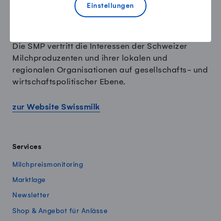
Einstellungen
Die SMP vertritt die Interessen der Schweizer
Milchproduzenten und ihrer lokalen und
regionalen Organisationen auf gesellschafts- und
wirtschaftspolitischer Ebene.
zur Website Swissmilk
Services
Milchpreismonitoring
Marktlage
Newsletter
Shop & Angebot für Anlässe