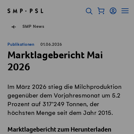
Navigieren auf Swissmilk.ch
Schnellzugriff-Links
Warenkorb als Fl
Login
Seiten
SMP Startseite
Suche öffnen
Servicenavigation
SMP News
Publikationen
01.06.2026
Marktlagebericht Mai
2026
Im März 2026 stieg die Milchproduktion
gegenüber dem Vorjahresmonat um 5.2
Prozent auf 317’249 Tonnen, der
höchsten Menge seit dem Jahr 2015.
Marktlagebericht zum Herunterladen