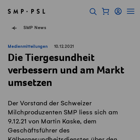
Navigieren auf Swissmilk.ch
Schnellzugriff-Links
Warenkorb als Fl
Login
Seiten
SMP Startseite
Suche öffnen
Servicenavigation
SMP News
Medienmitteilungen
10.12.2021
Die Tiergesundheit
verbessern und am Markt
umsetzen
Der Vorstand der Schweizer
Milchproduzenten SMP liess sich am
9.12.21 von Martin Kaske, dem
Geschäftsführer des
Kälbergesundheitsdienstes über den