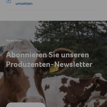
umsetzen
Fusszeile
Newsletter
Abonnieren Sie unseren
Produzenten-Newsletter