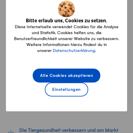
gesündere Tiere zu einem höheren Preis verkauft
werden. Bei enger Zusammenarbeit könnte ein
solches System für alle Akteure wirtschaftlich
Bitte erlaub uns, Cookies zu setzen.
zufriedenstellend umgesetzt und damit das Tierwohl
Diese Internetseite verwendet Cookies für die Analyse
erhöht und der Medikamenteneinsatz verkleinert
und Statistik. Cookies helfen uns, die
werden. Die SMP ist gespannt auf die Auswertung
Benutzerfreundlichkeit unserer Website zu verbessern.
der restlichen Resultate.
Weitere Informationen hierzu findest du in
unserer
Datenschutzerklärung
.
Weitere Auskünfte
Reto Burkhardt
Alle Cookies akzeptieren
Leiter Kommunikation SMP
079 285 51 01
Einstellungen
Diese Medienmitteilung zum
Herunterladen
Die Tiergesundheit verbessern und am Markt