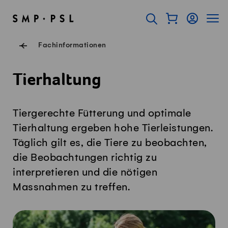
Navigieren auf Swissmilk.ch
Schnellzugriff-Links
Warenkorb als Fl
Login
Seiten
SMP Startseite
Suche öffnen
Servicenavigation
Fachinformationen
Tierhaltung
Tiergerechte Fütterung und optimale
Tierhaltung ergeben hohe Tierleistungen.
Täglich gilt es, die Tiere zu beobachten,
die Beobachtungen richtig zu
interpretieren und die nötigen
Massnahmen zu treffen.