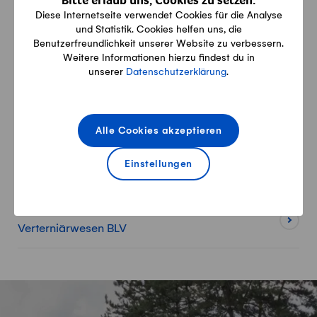
Bitte erlaub uns, Cookies zu setzen.
Behandlungsempfehlung Mortellaro
Diese Internetseite verwendet Cookies für die Analyse
Inhalt für Behandlungsempfehl
(Merkblatt und Videos) von Vetsuisse
und Statistik. Cookies helfen uns, die
Benutzerfreundlichkeit unserer Website zu verbessern.
Weitere Informationen hierzu findest du in
unserer
Datenschutzerklärung
.
Weitere Informationen
Alle Cookies akzeptieren
Rindergesundheitsdienst
Einstellungen
Kälbergesundheitsdienst
Bundesamt für Lebensmittelsicherheit und
Verterniärwesen BLV
Fusszeile