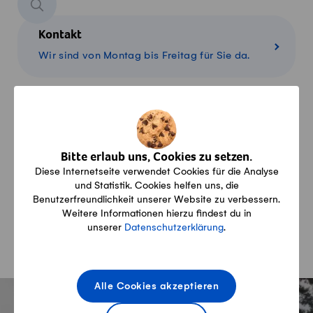
Kontakt
Wir sind von Montag bis Freitag für Sie da.
Konditionen
Alles über Lieferung, Zahlung und Rückgabe
Bitte erlaub uns, Cookies zu setzen.
Diese Internetseite verwendet Cookies für die Analyse
und Statistik. Cookies helfen uns, die
Benutzerfreundlichkeit unserer Website zu verbessern.
Warenkorb
Weitere Informationen hierzu findest du in
Übersicht über Ihre Produkte im Warenkorb
unserer
Datenschutzerklärung
.
Fusszeile
Alle Cookies akzeptieren