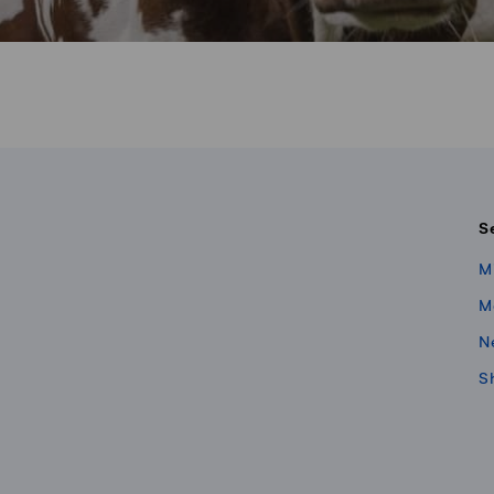
S
M
M
N
S