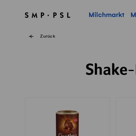
Navigieren auf Swissmilk.ch
Schnellzugriff-Links
SMP Startseite
Hauptnavigation
Milchmarkt
M
Zurück
Shake-