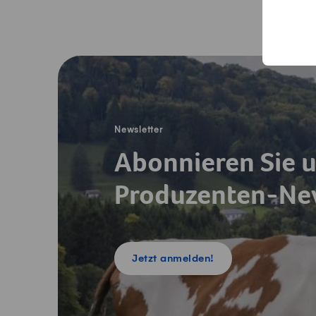
Fusszeile
Newsletter
Abonnieren Sie 
Produzenten-New
Jetzt anmelden!