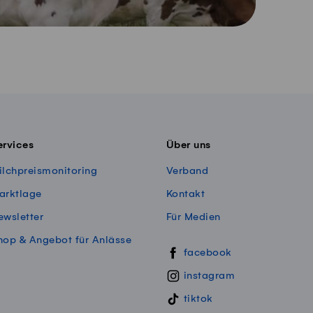
ervices
Über uns
ilchpreismonitoring
Verband
arktlage
Kontakt
ewsletter
Für Medien
hop & Angebot für Anlässe
Swissmillk auf Social Media
facebook
instagram
tiktok