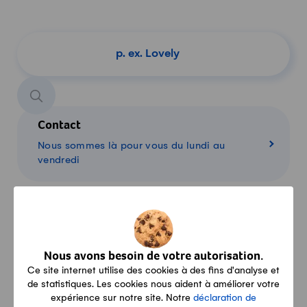
Chercher un produit
Contact
Nous sommes là pour vous du lundi au
vendredi
Conditions
Livraison, paiement, retour: toutes les
Nous avons besoin de votre autorisation.
informations
Ce site internet utilise des cookies à des fins d'analyse et
de statistiques. Les cookies nous aident à améliorer votre
expérience sur notre site. Notre
déclaration de