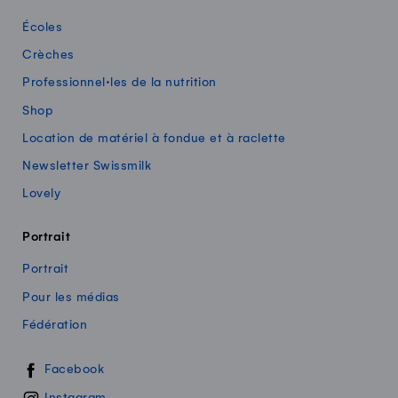
Écoles
Crèches
Professionnel·les de la nutrition
Shop
Location de matériel à fondue et à raclette
Newsletter Swissmilk
Lovely
Portrait
Portrait
Pour les médias
Fédération
Swissmilk sur les réseaux sociaux
Facebook
Instagram