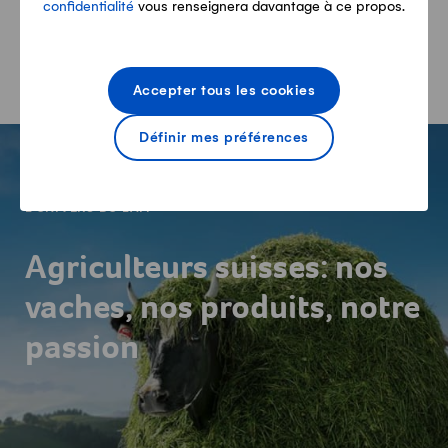
confidentialité
vous renseignera davantage à ce propos.
Panier
Aperçu de mes produits
Accepter tous les cookies
-
Définir mes préférences
L'UNIVERS DU LAIT
Agriculteurs suisses: nos
vaches, nos produits, notre
passion