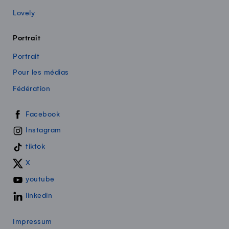
Lovely
Portrait
Portrait
Pour les médias
Fédération
Swissmilk sur les réseaux sociaux
Facebook
Instagram
tiktok
X
youtube
linkedin
Impressum