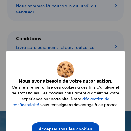
Nous sommes là pour vous du lundi au
vendredi
Conditions
Livraison, paiement, retour: toutes les
informations
Panier
Nous avons besoin de votre autorisation.
Ce site internet utilise des cookies à des fins d'analyse et
Aperçu de mes produits
de statistiques. Les cookies nous aident à améliorer votre
expérience sur notre site. Notre
déclaration de
confidentialité
vous renseignera davantage à ce propos.
-
Accepter tous les cookies