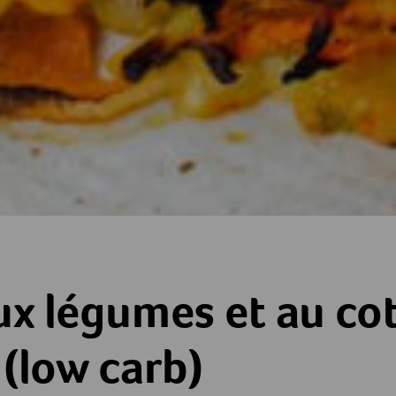
 et au cottage cheese (low carb)
ux légumes et au co
(low carb)