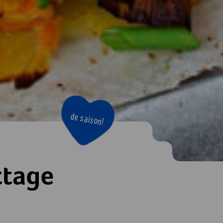
de saison!
ttage