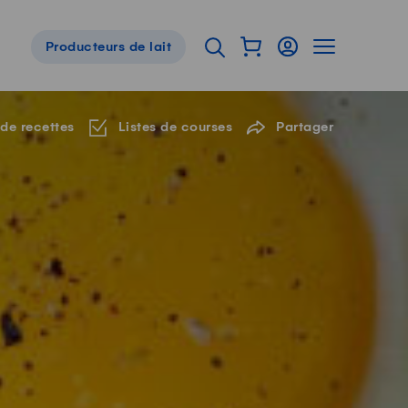
Afficher mon panier
Connexion
Afficher la 
Ouvrir l'onglet de reche
Producteurs de lait
Navigation de pied de page
 de recettes
Listes de courses
Partager