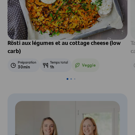
Rösti aux légumes et au cottage cheese (low
T
carb)
c
Préparation
Temps total
Veggie
30min
1h
Veggie