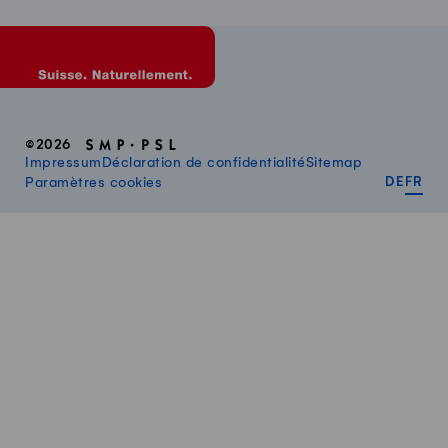
©2026
Impressum
Déclaration de confidentialité
Sitemap
DEUT
FR
Paramètres cookies
DE
FR