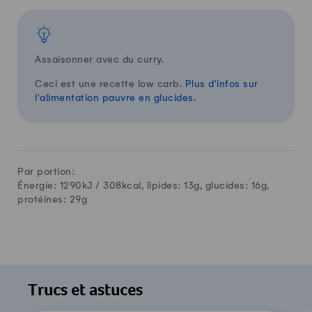
Assaisonner avec du curry.
Ceci est une recette low carb.
Plus d'infos sur
l'alimentation pauvre en glucides.
Par portion:
Énergie: 1290kJ /
308
kcal, lipides:
13
g, glucides:
16
g,
protéines:
29
g
Trucs et astuces