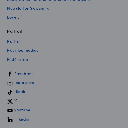
Newsletter Swissmilk
Lovely
Portrait
Portrait
Pour les médias
Fédération
Swissmilk sur les réseaux sociaux
Facebook
Instagram
tiktok
X
youtube
linkedin