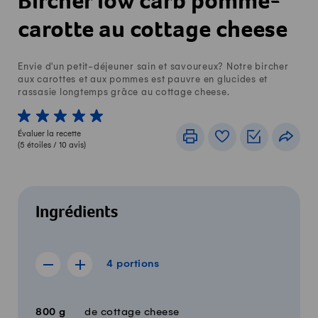
Bircher low carb pomme-
carotte au cottage cheese
Envie d'un petit-déjeuner sain et savoureux? Notre bircher
aux carottes et aux pommes est pauvre en glucides et
rassasie longtemps grâce au cottage cheese.
1 von 5 étoiles
2 von 5 étoiles
3 von 5 étoiles
4 von 5 étoiles
5 von 5 étoiles
Évaluer la recette
Imprimer
Livre de recettes
Listes de c
Part
(
5
étoiles /
10
avis)
Ingrédients
4 portions
4
portions
Afficher la recette de 3 portions
Afficher la recette de 5 portions
Quantité
Ingrédients
800
g
de cottage cheese