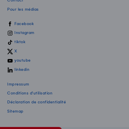
Contact
Pour les médias
Swissmilk sur les réseaux sociaux
Facebook
Instagram
tiktok
X
youtube
linkedin
Impressum
Conditions d'utilisation
Déclaration de confidentialité
Sitemap