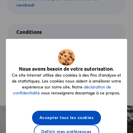
vendredi
Conditions
Livraison, paiement, retour: toutes les
informations
Nous avons besoin de votre autorisation.
Panier
Ce site internet utilise des cookies à des fins d'analyse et
de statistiques. Les cookies nous aident à améliorer votre
Aperçu de mes produits
expérience sur notre site. Notre
déclaration de
confidentialité
vous renseignera davantage à ce propos.
-
Accepter tous les cookies
Newsletter producteurs
Définir mes préférences