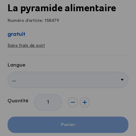
La pyramide alimentaire
Numéro d’article: 158479
gratuit
Sans frais de port
Langue
Quantité
-
+
Panier