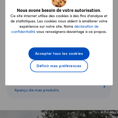
Contact
Nous avons besoin de votre autorisation.
Nous sommes là pour vous du lundi au
Ce site internet utilise des cookies à des fins d'analyse et
vendredi
de statistiques. Les cookies nous aident à améliorer votre
expérience sur notre site. Notre
déclaration de
confidentialité
vous renseignera davantage à ce propos.
Conditions
Livraison, paiement, retour: toutes les
Accepter tous les cookies
informations
Définir mes préférences
Panier
Aperçu de mes produits
-