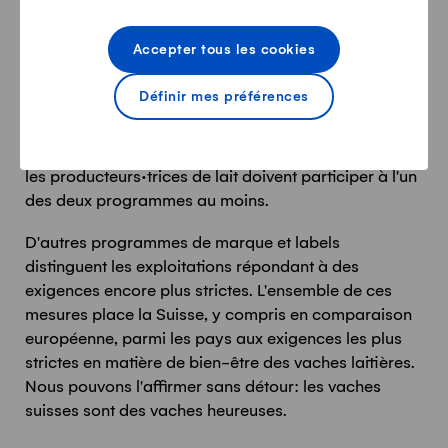
programme SST. Celles-ci sont équipées de
logettes couvertes de litière, d'aires de repos
Accepter tous les cookies
accessibles à tout moment et sont éclairées par
la lumière du jour.
Définir mes préférences
Depuis que le standard sectoriel "swissmilk green"
est devenu obligatoire en 2024,
les producteurs·trices de lait doivent participer à l'un
des deux programmes au moins.
D'autres programmes de marque et labels
distinguent les exploitations répondant à des
exigences encore plus strictes.
L'ensemble de ces
mesures place la Suisse, y compris en comparaison
européenne, parmi les pays aux exigences les plus
strictes en matière de bien-être des vaches laitières.
Nous pouvons l'affirmer sans détour: les vaches
suisses sont des vaches heureuses.