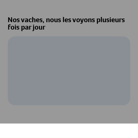
Nos vaches, nous les voyons plusieurs
fois par jour
Pour regarder cette vidéo, votre
consentement au traitement des données
par YouTube est requis. Pour plus de