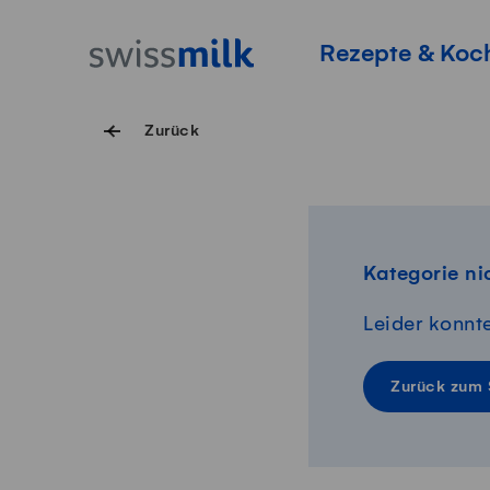
Navigieren auf Swissmilk.ch
Schnellzugriff-Links
Startseite
Hauptnavigation
Rezepte & Koc
Zurück
Kategorie ni
Leider konnt
Zurück zum