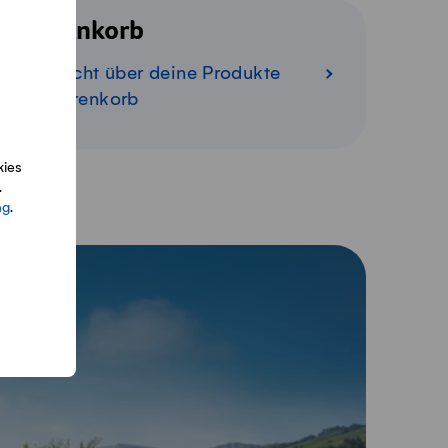
Warenkorb
Übersicht über deine Produkte
im Warenkorb
kies
.
ng
.