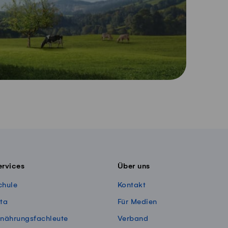
ervices
Über uns
chule
Kontakt
ita
Für Medien
rnährungsfachleute
Verband