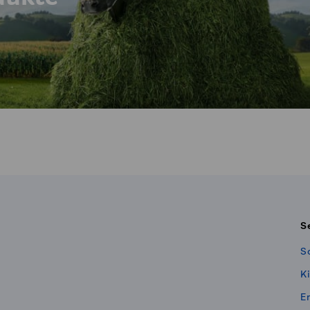
S
S
K
E