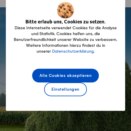
Fusszeile
Bitte erlaub uns, Cookies zu setzen.
Diese Internetseite verwendet Cookies für die Analyse
Swissmilk
und Statistik. Cookies helfen uns, die
Benutzerfreundlichkeit unserer Website zu verbessern.
Weitere Informationen hierzu findest du in
Wir Schweizer Bauern,
unserer
Datenschutzerklärung
.
unsere Kühe, unsere
Milchprodukte
Alle Cookies akzeptieren
Einstellungen