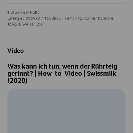
1 Stück enthält:
Energie: 5569kJ /
1330
kcal, Fett:
71
g, Kohlenhydrate:
153
g, Eiweiss:
21
g
Video
Was kann ich tun, wenn der Rührteig
gerinnt? | How-to-Video | Swissmilk
(2020)