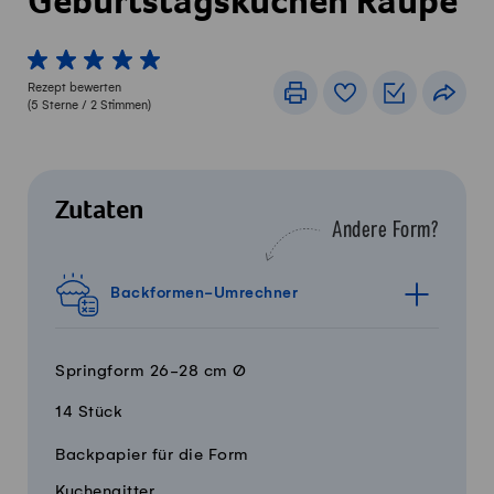
Geburtstagskuchen Raupe
1 von 5 Sterne
2 von 5 Sterne
3 von 5 Sterne
4 von 5 Sterne
5 von 5 Sterne
Rezept bewerten
Drucken
Rezeptbuch
Einkaufslis
Teile
(
5
Sterne /
2
Stimmen)
Zutaten
Andere Form?
Backformen-Umrechner
Springform 26-28 cm Ø
14 Stück
Menge
Zutaten
Backpapier für die Form
Kuchengitter