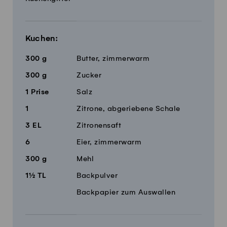
Kuchen:
300
g
Butter, zimmerwarm
300
g
Zucker
1
Prise
Salz
1
Zitrone, abgeriebene Schale
3
EL
Zitronensaft
6
Eier, zimmerwarm
300
g
Mehl
1½
TL
Backpulver
Backpapier zum Auswallen