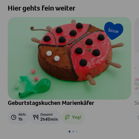
Hier gehts fein weiter
Saison
Geburtstagskuchen Marienkäfer
S
Aktiv
Gesamt
Vegi
1h
2h40min
Vegetarisch