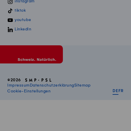
instagram
tiktok
youtube
LinkedIn
©2026
Impressum
Datenschutzerklärung
Sitemap
DEUT
FR
Cookie-Einstellungen
DE
FR