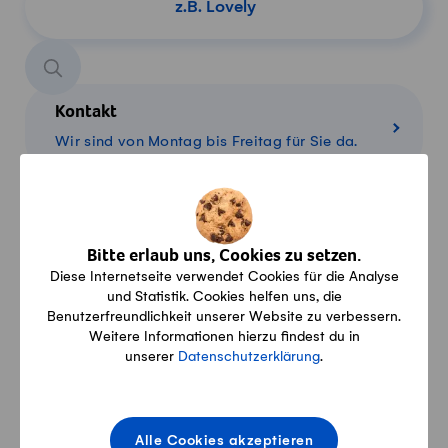
Kontakt
Wir sind von Montag bis Freitag für Sie da.
Konditionen
Bitte erlaub uns, Cookies zu setzen.
Alles über Lieferung, Zahlung und Rückgabe
Diese Internetseite verwendet Cookies für die Analyse
und Statistik. Cookies helfen uns, die
Benutzerfreundlichkeit unserer Website zu verbessern.
Weitere Informationen hierzu findest du in
Warenkorb
unserer
Datenschutzerklärung
.
Übersicht über Ihre Produkte im Warenkorb
Alle Cookies akzeptieren