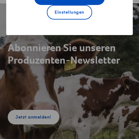
Fusszeile
Einstellungen
Newsletter
Abonnieren Sie unseren
Produzenten-Newsletter
Jetzt anmelden!