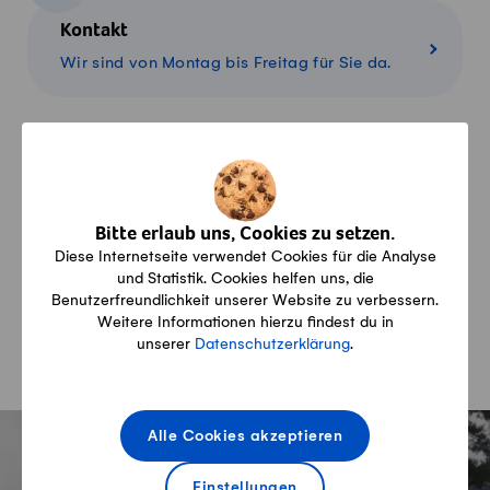
Kontakt
Wir sind von Montag bis Freitag für Sie da.
Konditionen
Alles über Lieferung, Zahlung und Rückgabe
Bitte erlaub uns, Cookies zu setzen.
Diese Internetseite verwendet Cookies für die Analyse
und Statistik. Cookies helfen uns, die
Warenkorb
Benutzerfreundlichkeit unserer Website zu verbessern.
Weitere Informationen hierzu findest du in
Übersicht über Ihre Produkte im Warenkorb
unserer
Datenschutzerklärung
.
Fusszeile
Alle Cookies akzeptieren
Einstellungen