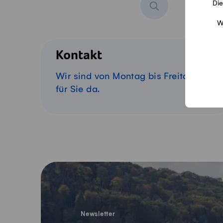
Die
W
Kontakt
Wir sind von Montag bis Freitag
für Sie da.
Fusszeile
Newsletter