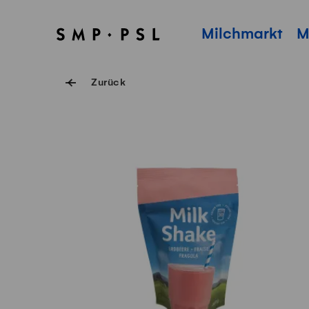
Navigieren auf Swissmilk.ch
Schnellzugriff-Links
SMP Startseite
Hauptnavigation
Milchmarkt
M
Zurück