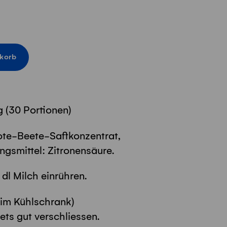
korb
 (30 Portionen)
Rote-Beete-Saftkonzentrat,
gsmittel: Zitronensäure.
2 dl Milch einrühren.
 im Kühlschrank)
ts gut verschliessen.