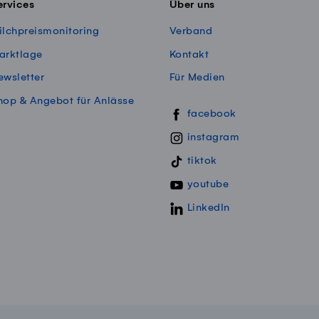
ervices
Über uns
ilchpreismonitoring
Verband
arktlage
Kontakt
ewsletter
Für Medien
hop & Angebot für Anlässe
Swissmillk auf Social Media
facebook
instagram
tiktok
youtube
LinkedIn