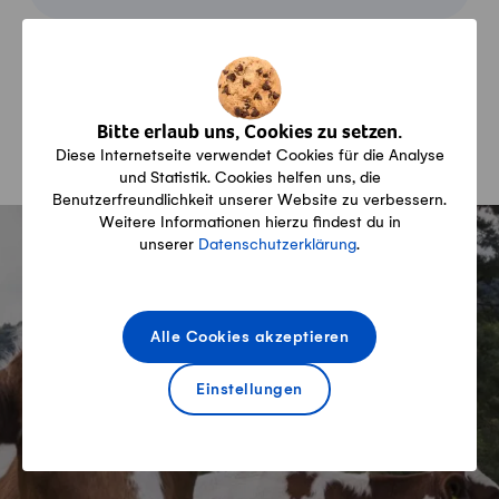
Warenkorb
Übersicht über Ihre Produkte im Warenkorb
Bitte erlaub uns, Cookies zu setzen.
Diese Internetseite verwendet Cookies für die Analyse
und Statistik. Cookies helfen uns, die
Benutzerfreundlichkeit unserer Website zu verbessern.
Fusszeile
Weitere Informationen hierzu findest du in
unserer
Datenschutzerklärung
.
Newsletter
Alle Cookies akzeptieren
Abonnieren Sie unseren
Einstellungen
Produzenten-Newsletter