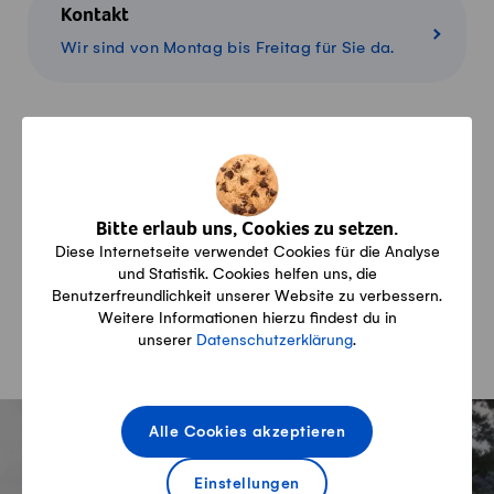
Kontakt
Wir sind von Montag bis Freitag für Sie da.
Konditionen
Alles über Lieferung, Zahlung und Rückgabe
Bitte erlaub uns, Cookies zu setzen.
Diese Internetseite verwendet Cookies für die Analyse
und Statistik. Cookies helfen uns, die
Warenkorb
Benutzerfreundlichkeit unserer Website zu verbessern.
Übersicht über Ihre Produkte im Warenkorb
Weitere Informationen hierzu findest du in
unserer
Datenschutzerklärung
.
Fusszeile
Alle Cookies akzeptieren
Einstellungen
Newsletter