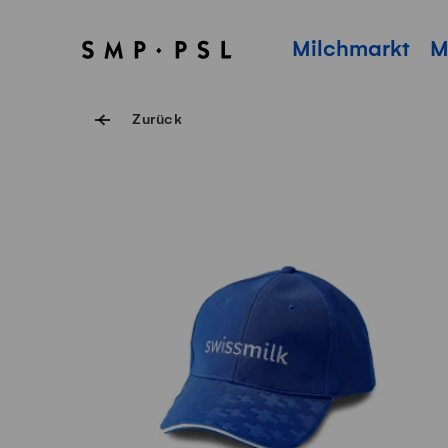
Navigieren auf Swissmilk.ch
Schnellzugriff-Links
SMP Startseite
Hauptnavigation
Milchmarkt
M
Zurück