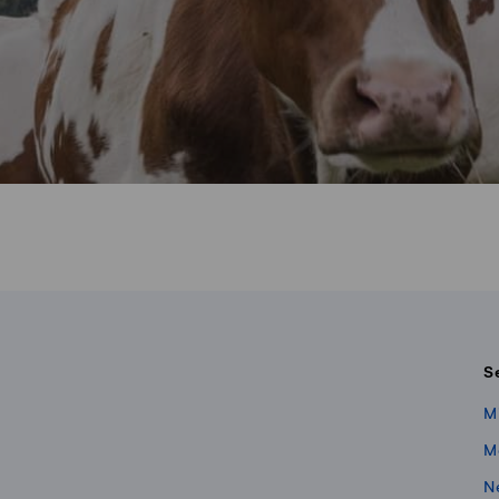
S
M
M
N