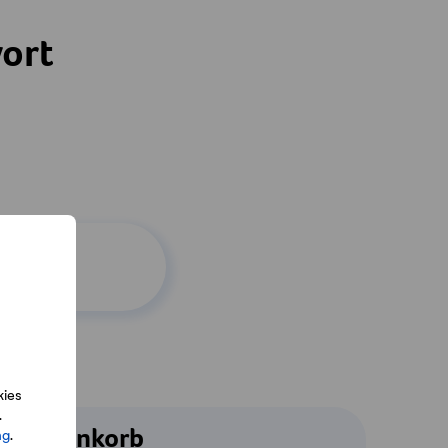
ort
kies
.
Warenkorb
ng
.